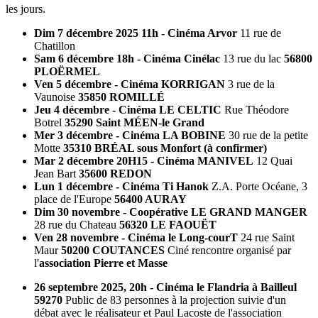
les jours.
Dim 7 décembre 2025
11h - Cinéma Arvor
11 rue de
Chatillon
Sam 6 décembre 18h - Cinéma Cinélac
13 rue du lac
56800
PLOËRMEL
Ven 5 décembre - Cinéma KORRIGAN
3 rue de la
Vaunoise
35850 ROMILLÉ
Jeu 4 décembre - Cinéma LE CELTIC
Rue Théodore
Botrel
35290 Saint MÉEN-le Grand
Mer 3 décembre - Cinéma LA BOBINE
30 rue de la petite
Motte
35310 BRÉAL sous Monfort (à confirmer)
Mar 2 décembre 20H15 - Cinéma MANIVEL
12 Quai
Jean Bart
35600 REDON
Lun 1 décembre - Cinéma Ti Hanok
Z.A. Porte Océane, 3
place de l'Europe
56400 AURAY
Dim 30 novembre - Coopérative LE GRAND MANGER
28 rue du Chateau
56320 LE FAOUËT
Ven 28 novembre - Cinéma le Long-courT
24 rue Saint
Maur
50200 COUTANCES
Ciné rencontre organisé par
l'
association Pierre et Masse
26 septembre 2025, 20h - Cinéma le Flandria à Bailleul
59270
Public de 83 personnes à la projection suivie d'un
débat avec le réalisateur et Paul Lacoste de l'association