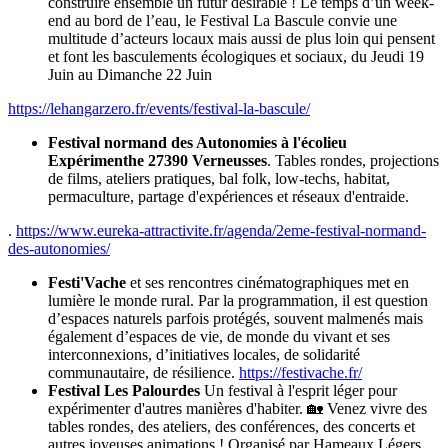
construire ensemble un futur désirable ! Le temps d’un week-
end au bord de l’eau, le Festival La Bascule convie une
multitude d’acteurs locaux mais aussi de plus loin qui pensent
et font les basculements écologiques et sociaux, du Jeudi 19
Juin au Dimanche 22 Juin
https://lehangarzero.fr/events/festival-la-bascule/
Festival normand des Autonomies
à l'écolieu
Expérimenthe
27390 Verneusses
. Tables rondes, projections
de films, ateliers pratiques, bal folk, low-techs, habitat,
permaculture, partage d'expériences et réseaux d'entraide.
.
https://www.eureka-attractivite.fr/agenda/2eme-festival-normand-
des-autonomies/
Festi'Vache
et ses rencontres cinématographiques met en
lumière le monde rural. Par la programmation, il est question
d’espaces naturels parfois protégés, souvent malmenés mais
également d’espaces de vie, de monde du vivant et ses
interconnexions, d’initiatives locales, de solidarité
communautaire, de résilience.
https://festivache.fr/
Festival Les Palourdes
Un festival à l'esprit léger pour
expérimenter d'autres manières d'habiter. 🏡 Venez vivre des
tables rondes, des ateliers, des conférences, des concerts et
autres joyeuses animations ! Organisé par Hameaux Légers