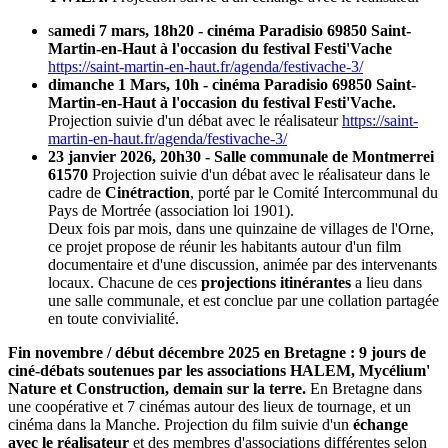
s
amedi 7 mars, 18h20 - cinéma Paradisio 69850 Saint-
Martin-en-Haut à l'occasion du festival Festi'Vache
https://saint-martin-en-haut.fr/agenda/festivache-3/
dimanche 1 Mars, 10h - cinéma Paradisio 69850 Saint-
Martin-en-Haut à l'occasion du festival Festi'Vache.
Projection suivie d'un débat avec le réalisateur
https://saint-
martin-en-haut.fr/agenda/festivache-3/
23 janvier 2026, 20h30 - Salle communale de Montmerrei
61570
Projection suivie d'un débat avec le réalisateur dans le
cadre de
Cinétraction
, porté par le Comité Intercommunal du
Pays de Mortrée (association loi 1901).
Deux fois par mois, dans une quinzaine de villages de l'Orne,
ce projet propose de réunir les habitants autour d'un film
documentaire et d'une discussion, animée par des intervenants
locaux. Chacune de ces
projections itinérantes
a lieu dans
une salle communale, et est conclue par une collation partagée
en toute convivialité.
Fin novembre / début décembre 2025 en Bretagne : 9 jours de
ciné-débats soutenues par les associations
HALEM, Mycélium'
Nature et Construction, demain sur la terre.
En Bretagne dans
une coopérative et 7 cinémas autour des lieux de tournage, et un
cinéma dans la Manche. Projection du film suivie d'un
échange
avec le réalisateur
et des membres d'associations différentes selon