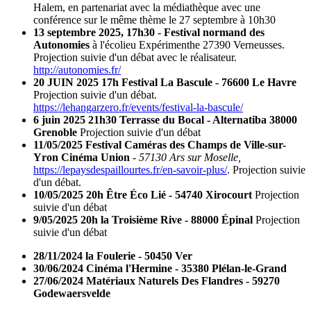
Halem, en partenariat avec la médiathèque avec une
conférence sur le même thème le 27 septembre à 10h30
13 septembre 2025, 17h30 - Festival normand des
Autonomies
à l'écolieu Expérimenthe 27390 Verneusses.
Projection suivie d'un débat avec le réalisateur.
http://autonomies.fr/
20 JUIN 2025 17h Festival La Bascule - 76600 Le Havre
Projection suivie d'un débat.
https://lehangarzero.fr/events/festival-la-bascule/
6 juin 2025 21h30 Terrasse du Bocal - Alternatiba 38000
Grenoble
Projection suivie d'un débat
11/05/2025 Festival Caméras des Champs de Ville-sur-
Yron Cinéma Union
- 57130 Ars sur Moselle,
https://lepaysdespaillourtes.fr/en-savoir-plus/
. Projection suivie
d'un débat.
10/05/2025 20h Être Éco Lié - 54740 Xirocourt
Projection
suivie d'un débat
9/05/2025 20h la Troisième Rive - 88000 Épinal
Projection
suivie d'un débat
28/11/2024 la Foulerie - 50450 Ver
30/06/2024 Cinéma l'Hermine - 35380 Plélan-le-Grand
27/06/2024 Matériaux Naturels Des Flandres - 59270
Godewaersvelde